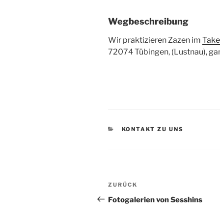
Wegbeschreibung
Wir praktizieren Zazen im
Take
72074 Tübingen, (Lustnau), gan
KATEGORIEN
KONTAKT ZU UNS
Beitragsnavigation
ZURÜCK
Vorheriger
Beitrag
Fotogalerien von Sesshins