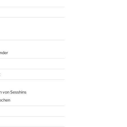
nder
g
n von Sesshins
ochen