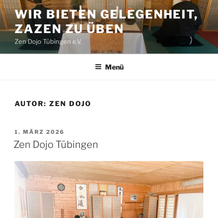
Zum
WIR BIETEN GELEGENHEIT,
Inhalt
ZAZEN ZU ÜBEN
springen
Zen Dojo Tübingen e.V.
Menü
AUTOR:
ZEN DOJO
VERÖFFENTLICHT
1. MÄRZ 2026
AM
Zen Dojo Tübingen