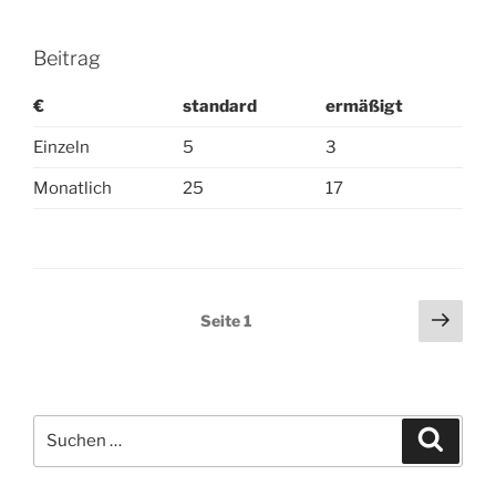
Beitrag
€
standard
ermäßigt
Einzeln
5
3
Monatlich
25
17
Beitragsnavigation
Näch
Seite
1
Seit
Suchen
Suche
nach: